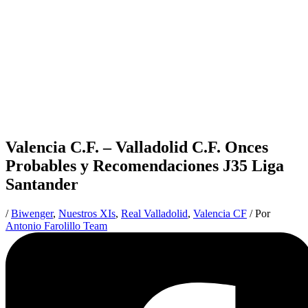
Valencia C.F. – Valladolid C.F. Onces
Probables y Recomendaciones J35 Liga
Santander
/
Biwenger
,
Nuestros XIs
,
Real Valladolid
,
Valencia CF
/ Por
Antonio Farolillo Team