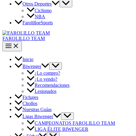
Otros Deportes
Ciclismo
NBA
FarolilloeSports
FAROLILLO TEAM
Inicio
Biwenger
¿Lo compro?
¿Lo vendo?
Recomendaciones
Lesionados
Fichajes
Chollos
Nuestras Guías
Ligas Biwenger
CAMPEONATOS FAROLILLO TEAM
LIGA ÉLITE BIWENGER