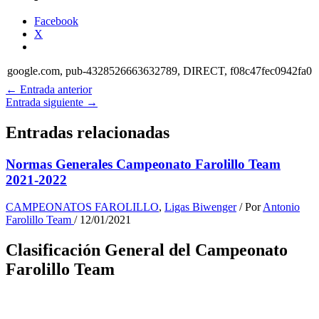
Facebook
X
google.com, pub-4328526663632789, DIRECT, f08c47fec0942fa0
←
Entrada anterior
Entrada siguiente
→
Entradas relacionadas
Normas Generales Campeonato Farolillo Team
2021-2022
CAMPEONATOS FAROLILLO
,
Ligas Biwenger
/ Por
Antonio
Farolillo Team
/
12/01/2021
Clasificación General del Campeonato
Farolillo Team