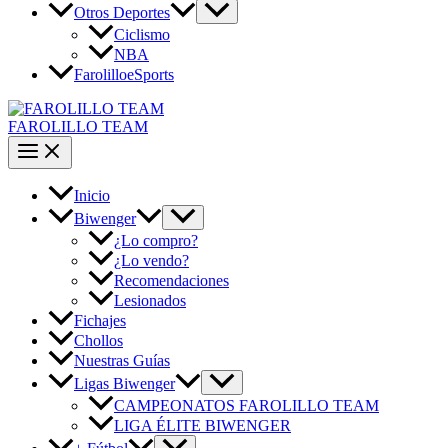
Otros Deportes
Ciclismo
NBA
FarolilloeSports
FAROLILLO TEAM
Inicio
Biwenger
¿Lo compro?
¿Lo vendo?
Recomendaciones
Lesionados
Fichajes
Chollos
Nuestras Guías
Ligas Biwenger
CAMPEONATOS FAROLILLO TEAM
LIGA ÉLITE BIWENGER