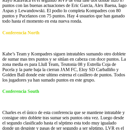
Rayo Karavaca es el segundo MVP de esta fase dos donde hizo 87
puntos con las buenas actuaciones de Eric Garcia, Alex Baena, Iago
Aspas y Lewandowski. El podio lo completa Kompadres con 80
puntos y Pucelanos con 75 puntos. Hay 4 usuarios que han ganado
todo hasta el momento en esta nueva ronda.
Conferencia North
Kabe’s Team y Kompadres siguen intratables sumando otro doblete
de sumar mas tres puntos y se sitúan en cabeza con doce puntos. La
zona media es para Llull Team, Teutonia 08 y Estrella Coja de
Pucela y la parte baja la cierran JAM FC, Eloy SD Carballiño y
Golden Ball donde este ultimo estrena el casillero de puntos. Todos
los jugadores ya han sumado puntos en este grupo.
Conferencia South
Charles es el único de esta conferencia que se mantiene intratable y
consigue otro doblete tras sumar seis puntos otra vez. Luego desde
el segundo clasificado hasta el séptimo esta todo muy igualado
donde un despiste y pasas de ser segundo a ser séptimo. LVR es el