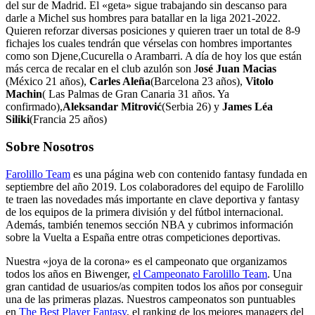
del sur de Madrid. El «geta» sigue trabajando sin descanso para
darle a Michel sus hombres para batallar en la liga 2021-2022.
Quieren reforzar diversas posiciones y quieren traer un total de 8-9
fichajes los cuales tendrán que vérselas con hombres importantes
como son Djene,Cucurella o Arambarri. A día de hoy los que están
más cerca de recalar en el club azulón son J
osé Juan Macias
(México 21 años),
Carles Aleña
(Barcelona 23 años),
Vitolo
Machin
( Las Palmas de Gran Canaria 31 años. Ya
confirmado),
Aleksandar Mitrović
(Serbia 26) y
James Léa
Siliki
(Francia 25 años)
Sobre Nosotros
Farolillo Team
es una página web con contenido fantasy fundada en
septiembre del año 2019. Los colaboradores del equipo de Farolillo
te traen las novedades más importante en clave deportiva y fantasy
de los equipos de la primera división y del fútbol internacional.
Además, también tenemos sección NBA y cubrimos información
sobre la Vuelta a España entre otras competiciones deportivas.
Nuestra «joya de la corona» es el campeonato que organizamos
todos los años en Biwenger,
el Campeonato Farolillo Team
. Una
gran cantidad de usuarios/as compiten todos los años por conseguir
una de las primeras plazas. Nuestros campeonatos son puntuables
en
The Best Player Fantasy
, el ranking de los mejores managers del