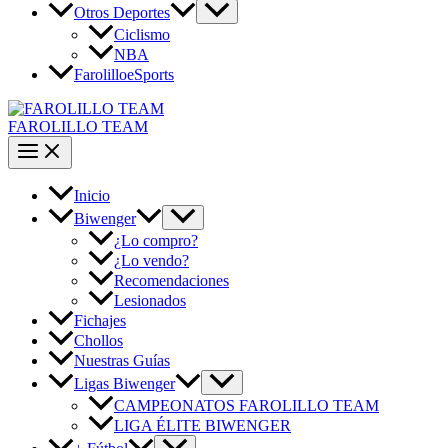
Otros Deportes
Ciclismo
NBA
FarolilloeSports
FAROLILLO TEAM
Inicio
Biwenger
¿Lo compro?
¿Lo vendo?
Recomendaciones
Lesionados
Fichajes
Chollos
Nuestras Guías
Ligas Biwenger
CAMPEONATOS FAROLILLO TEAM
LIGA ÉLITE BIWENGER