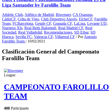
Liga Santander by Farolillo Team
Athletic Club
,
Atlético de Madrid
,
Biwenger
,
CA Osasuna
,
CádizCF
,
Celta de Vigo
,
Club Deportivo Alavés
,
ElcheCF
,
Farolillo
Team
,
FCBarcelona
,
Getafe CF
,
Granada CF
,
LaLiga
,
Levante UD
,
Nuestros XIs
,
Real Betis Balompié
,
Real Madrid CF
,
Real
Sociedad
,
Real Valladolid
,
Recomendaciones
,
SD Eibar
,
SD
Huesca
,
Sevilla FC
,
Valencia CF
,
Villarreal CF
/ Por
Antonio
Farolillo Team
/
10/02/2021
Clasificación General del Campeonato
Farolillo Team