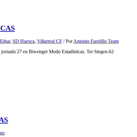
ICAS
Eibar
,
SD Huesca
,
Villarreal CF
/ Por
Antonio Farolillo Team
la jornada 27 en Biwenger Modo Estadísticas. Ter Stegen-62
AS
eam