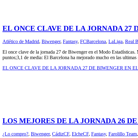
EL ONCE CLAVE DE LA JORNADA 27 
Atlético de Madrid
,
Biwenger
,
Fantasy
,
FCBarcelona
,
LaLiga
,
Real B
El once clave de la jornada 27 de Biwenger en el Modo Estadísticas.
puntos;3,1 de media: El Barcelona ha mejorado mucho en las ultimas 
EL ONCE CLAVE DE LA JORNADA 27 DE BIWENGER EN E
LOS MEJORES DE LA JORNADA 26 D
¿Lo compro?
,
Biwenger
,
CádizCF
,
ElcheCF
,
Fantasy
,
Farolillo Team