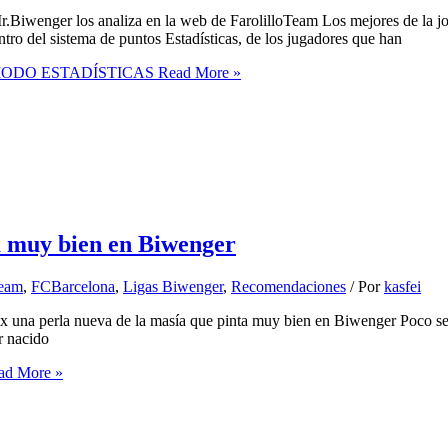
r.Biwenger los analiza en la web de FarolilloTeam Los mejores de la 
tro del sistema de puntos Estadísticas, de los jugadores que han
MODO ESTADÍSTICAS
Read More »
ta muy bien en Biwenger
Team
,
FCBarcelona
,
Ligas Biwenger
,
Recomendaciones
/ Por
kasfei
ix una perla nueva de la masía que pinta muy bien en Biwenger Poco ser
or nacido
d More »