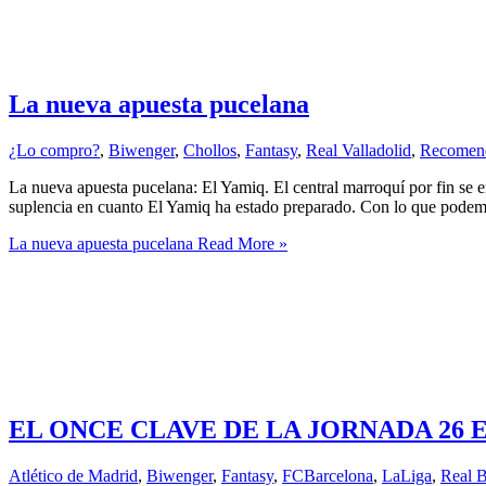
La nueva apuesta pucelana
¿Lo compro?
,
Biwenger
,
Chollos
,
Fantasy
,
Real Valladolid
,
Recomen
La nueva apuesta pucelana: El Yamiq. El central marroquí por fin se 
suplencia en cuanto El Yamiq ha estado preparado. Con lo que podem
La nueva apuesta pucelana
Read More »
EL ONCE CLAVE DE LA JORNADA 26
Atlético de Madrid
,
Biwenger
,
Fantasy
,
FCBarcelona
,
LaLiga
,
Real B