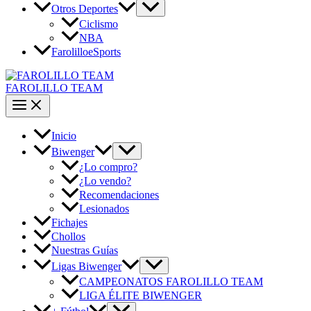
Otros Deportes
Ciclismo
NBA
FarolilloeSports
FAROLILLO TEAM
Inicio
Biwenger
¿Lo compro?
¿Lo vendo?
Recomendaciones
Lesionados
Fichajes
Chollos
Nuestras Guías
Ligas Biwenger
CAMPEONATOS FAROLILLO TEAM
LIGA ÉLITE BIWENGER