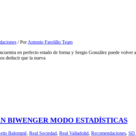
daciones
/ Por
Antonio Farolillo Team
encuentra en perfecto estado de forma y Sergio González puede volver a
os deducir que la nueva
 EN BIWENGER MODO ESTADÍSTICAS
etis Balompié
,
Real Sociedad
,
Real Valladolid
,
Recomendaciones
,
SD 