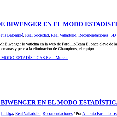
DE BIWENGER EN EL MODO ESTADÍST
etis Balompié
,
Real Sociedad
,
Real Valladolid
,
Recomendaciones
,
SD 
 Mr.Biwenger lo vaticina en la web de FarolilloTeam El once clave de 
semanas y pese a la eliminación de Champions, el equipo
L MODO ESTADÍSTICAS
Read More »
E BIWENGER EN EL MODO ESTADÍSTIC
,
LaLiga
,
Real Valladolid
,
Recomendaciones
/ Por
Antonio Farolillo T