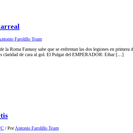
arreal
ntonio Farolillo Team
oma Fantasy sabe que se enfrentan las dos legiones en primera divisi
más claridad de cara al gol. El Pulgar del EMPERADOR: Eibar […]
tis
FC
/ Por
Antonio Farolillo Team