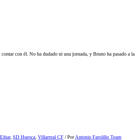
 contar con él. No ha dudado ni una jornada, y Bruno ha pasado a la
Eibar
,
SD Huesca
,
Villarreal CF
/ Por
Antonio Farolillo Team